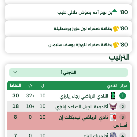
80'
بن نوح أدم يعوّض دلالي طيب
80'
بطاقة صفراء لبن عزوز بوصطيلة
80'
بطاقة صفراء للهيزة يوسف سليمان
الترتيب
الشرفي أ
ل
+/-
النقاط
مركز
النادي
30
+32
10
النادي الرياضي رجاء إيليزي
1
18
+10
10
أكادمية الجيل الصاعد إيليزي
2
8
0
10
نادي الرياضي تيديكلت إن
3
أمناس
7
0
10
أولمبيك إليزي
4