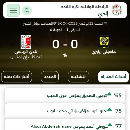
الرابطة الولائية لكرة القدم
إليزي
السبت 22 نوفمبر 2025
15:00
المجاهد دباش لخضر
الشرفي أ
الجولة 6
0
-
0
طاسيلي إيليزي
نادي الرياضي
تيديكلت إن أمناس
أحداث المباراة
التشكيلة
الميديا
أخبار ذات صلة
65'
كرمبي الصديق يعوّض افري الطيب
75'
لحلو اكرم يعوّض بزناتي محمد ايوب
77'
خورهي أحمد يعوّض Aloui Abderrahmane