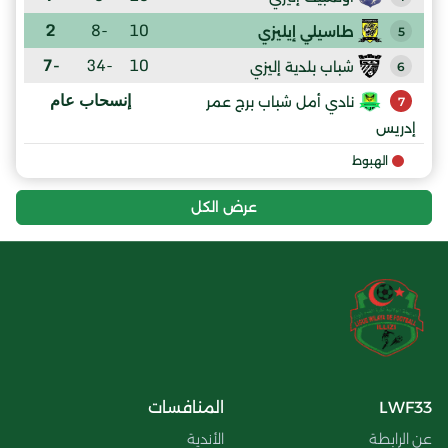
2
-8
10
طاسيلي إيليزي
5
-7
-34
10
شباب بلدية إليزي
6
إنسحاب عام
نادي أمل شباب برج عمر
7
إدريس
الهبوط
عرض الكل
LWF33
المنافسات
عن الرابطة
الأندية