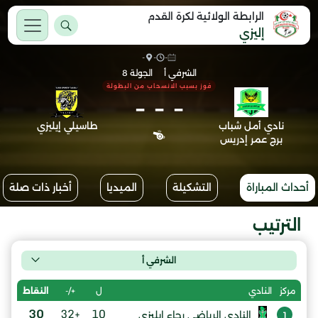
الرابطة الولائية لكرة القدم
إليزي
-
-
-
الشرفي أ
الجولة 8
فوز بسبب الانسحاب من البطولة
-
-
-
نادي أمل شباب
طاسيلي إيليزي
برج عمر إدريس
أحداث المباراة
التشكيلة
الميديا
أخبار ذات صلة
الترتيب
الشرفي أ
ل
+/-
النقاط
مركز
النادي
30
+32
10
النادي الرياضي رجاء إيليزي
1