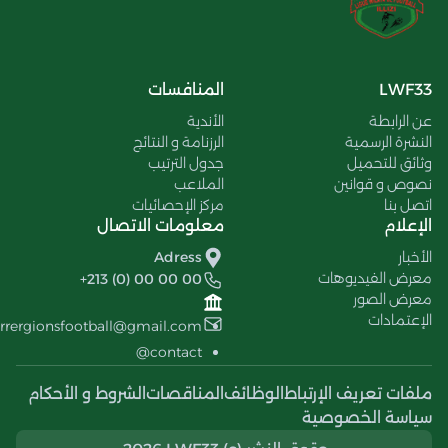
LWF33
المنافسات
عن الرابطة
الأندية
النشرة الرسمية
الرزنامة و النتائج
وثائق للتحميل
جدول الترتيب
نصوص و قوانين
الملاعب
اتصل بنا
مركز الإحصائيات
الإعلام
معلومات الاتصال
الأخبار
Adress
معرض الفيديوهات
+213 (0) 00 00 00
معرض الصور
الإعتمادات
errergionsfootball@gmail.com
contact@
ملفات تعريف الإرتباط
الوظائف
المناقصات
الشروط و الأحكام
سياسة الخصوصية