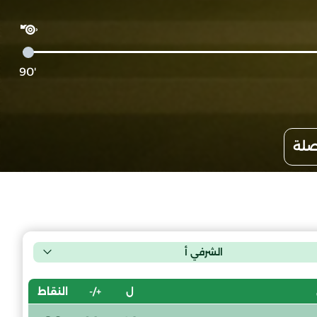
'90
صلة
الشرفي أ
ل
+/-
النقاط