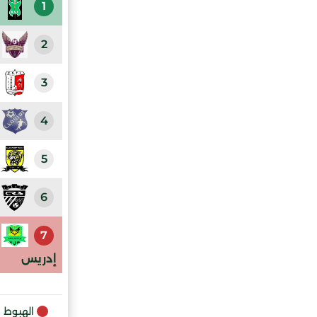
1
2
3
4
5
6
7
إدريس
الهبوط