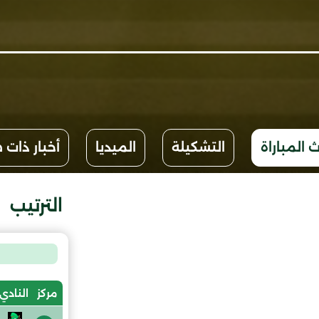
 المباراة
التشكيلة
الميديا
أخبار ذات 
الترتيب
مركز
النادي