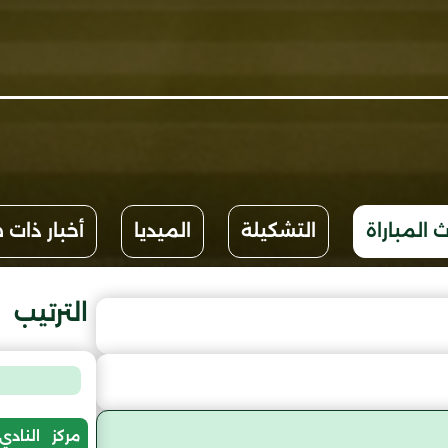
 المباراة
التشكيلة
الميديا
أخبار ذات 
الترتيب
مركز
النادي