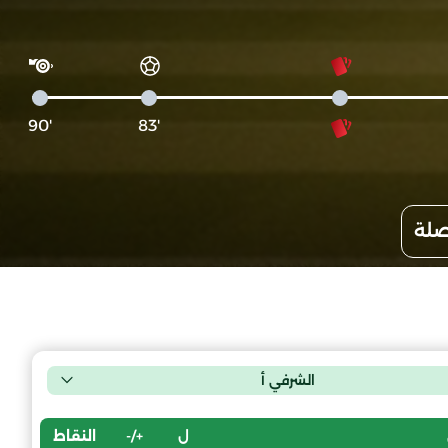
'90
'83
صلة
الشرفي أ
ل
+/-
النقاط