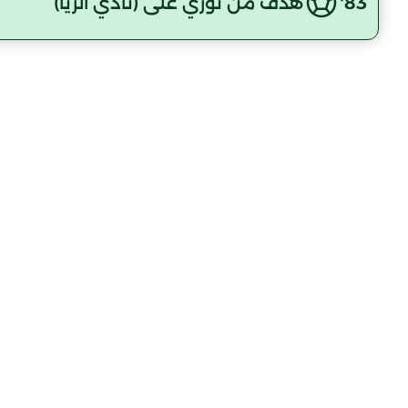
83'
هدف من نوري على (نادي الريا)