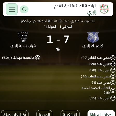
الرابطة الولائية لكرة القدم
إليزي
السبت 14 فيفري 2026
15:00
المجاهد دباش لخضر
الشرفي أ
الجولة 11
1
-
7
أولمبيك إليزي
شباب بلدية إليزي
حمي عبد القادر (10')
مانغسة عبدالقادر (30')
غربي هاد (20')
غربي هاد (30')
حمي عبد القادر (40')
غربي هاد (1')
الطالب امحمد اسامة
(15')
غربي هاد (25')
أحداث المباراة
التشكيلة
الميديا
أخبار ذات صلة