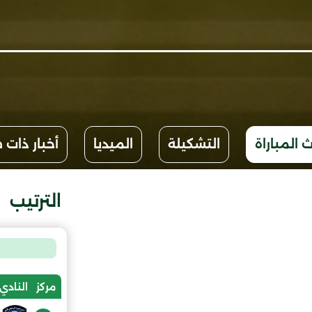
 المباراة
التشكيلة
الميديا
أخبار ذات 
الترتيب
مركز
النادي