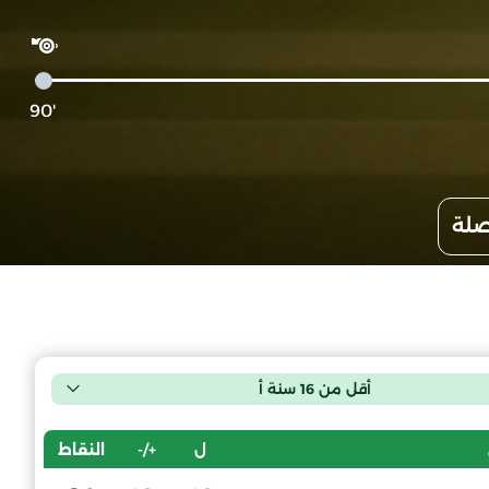
'90
صلة
أقل من 16 سنة أ
ل
+/-
النقاط