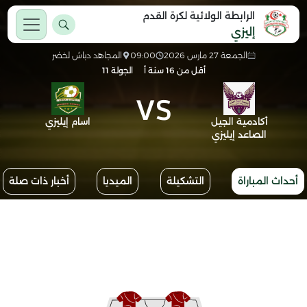
الرابطة الولائية لكرة القدم
إليزي
الجمعة 27 مارس 2026
09:00
المجاهد دباش لخضر
أقل من 16 سنة أ
الجولة 11
VS
أكادمية الجيل
اسام إيليزي
الصاعد إيليزي
أحداث المباراة
التشكيلة
الميديا
أخبار ذات صلة