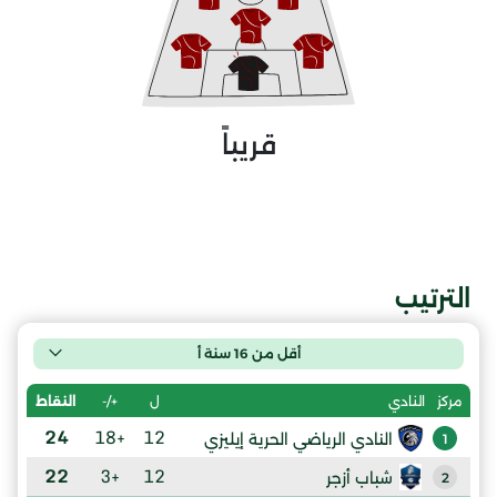
قريباً
الترتيب
أقل من 16 سنة أ
ل
+/-
النقاط
مركز
النادي
24
+18
12
النادي الرياضي الحرية إيليزي
1
22
+3
12
شباب أزجر
2