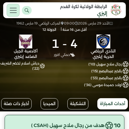
الرابطة الولائية لكرة القدم
إليزي
الأحد 29 مارس 2026
09:00
المركب الرياضي 19 مارس 1962
أقل من 16 سنة أ
الجولة 12
1
-
4
النادي الرياضي
أكادمية الجيل
حماتي اقور
الحرية إيليزي
الصاعد إيليزي
دباش اسلام لخضر الشريف
رجال ملاح سهيل (10')
(22')
بالخير عبدالبصير (15')
بالخير عبدالبصير (33')
اولاد حميدة موسى (36')
أحداث المباراة
التشكيلة
الميديا
أخبار ذات صلة
10'
هدف من رجال ملاح سهيل (CSAH )