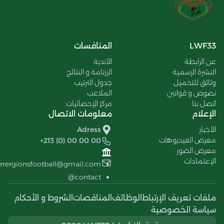
LWF33
المنافسات
عن الرابطة
الأندية
النشرة الرسمية
الرزنامة و النتائج
وثائق للتحميل
جدول الترتيب
نصوص و قوانين
الملاعب
اتصل بنا
مركز الإحصائيات
الإعلام
معلومات الاتصال
الأخبار
Adress
معرض الفيديوهات
+213 (0) 00 00 00
معرض الصور
الإعتمادات
errergionsfootball@gmail.com
contact@
ملفات تعريف الإرتباط
الوظائف
المناقصات
الشروط و الأحكام
سياسة الخصوصية