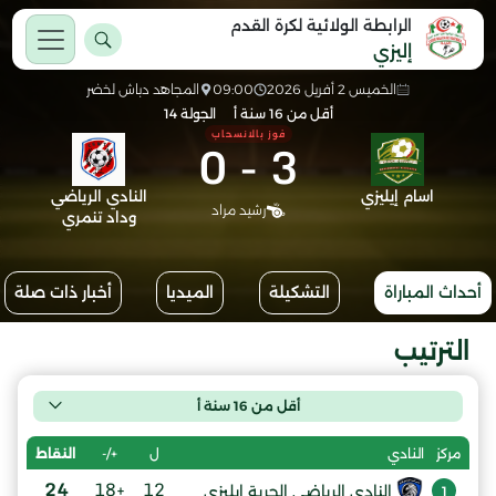
الرابطة الولائية لكرة القدم
إليزي
الخميس 2 أفريل 2026
09:00
المجاهد دباش لخضر
أقل من 16 سنة أ
الجولة 14
فوز بالانسحاب
0
-
3
اسام إيليزي
النادي الرياضي
رشيد مراد
وداد تنمري
أحداث المباراة
التشكيلة
الميديا
أخبار ذات صلة
الترتيب
أقل من 16 سنة أ
ل
+/-
النقاط
مركز
النادي
24
+18
12
النادي الرياضي الحرية إيليزي
1