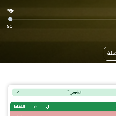
'90
صلة
الشرفي أ
ل
+/-
النقاط