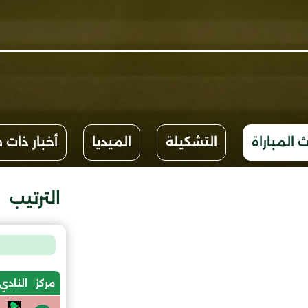
 المباراة
التشكيلة
الميديا
أخبار ذات 
الترتيب
مركز
النادي