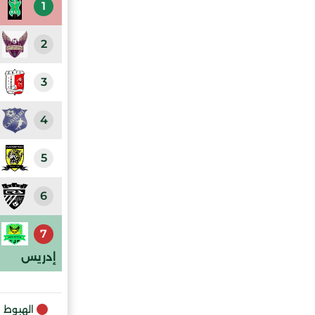
1
2
3
4
5
6
7
إدريس
الهبوط