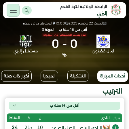
الرابطة الولائية لكرة القدم
إليزي
السبت 22 نوفمبر 2025
10:00
المجاهد دباش لخضر
أقل من 16 سنة ب
الجولة 3
فوز بسبب الانسحاب من البطولة
0
-
0
امال فضنون
مستقبل إليزي
أحداث المباراة
التشكيلة
الميديا
أخبار ذات صلة
الترتيب
أقل من 16 سنة ب
ل
+/-
النقاط
مركز
النادي
24
+21
10
النادي الرياضي الجيل الصاعد
1