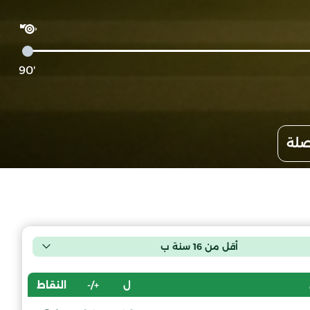
'90
صلة
أقل من 16 سنة ب
ل
+/-
النقاط