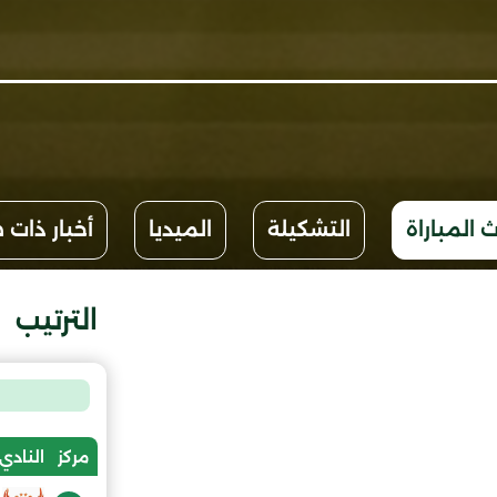
 المباراة
التشكيلة
الميديا
أخبار ذات 
الترتيب
مركز
النادي