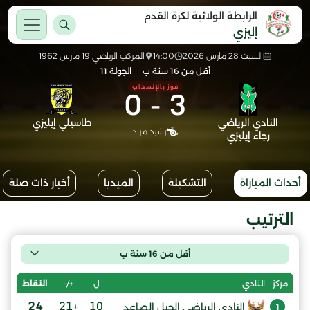
الرابطة الولائية لكرة القدم
إليزي
السبت 28 مارس 2026
14:00
المركب الرياضي 19 مارس 1962
أقل من 16 سنة ب
الجولة 11
0
-
3
فوز بالإنسحاب
النادي الرياضي
طاسيلي إيليزي
رشيد مراد
رجاء إيليزي
أحداث المباراة
التشكيلة
الميديا
أخبار ذات صلة
الترتيب
أقل من 16 سنة ب
ل
+/-
النقاط
مركز
النادي
24
+21
10
النادي الرياضي الجيل الصاعد
1