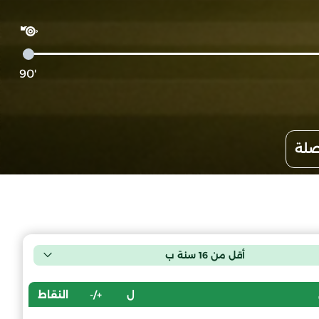
'90
صلة
أقل من 16 سنة ب
ل
+/-
النقاط