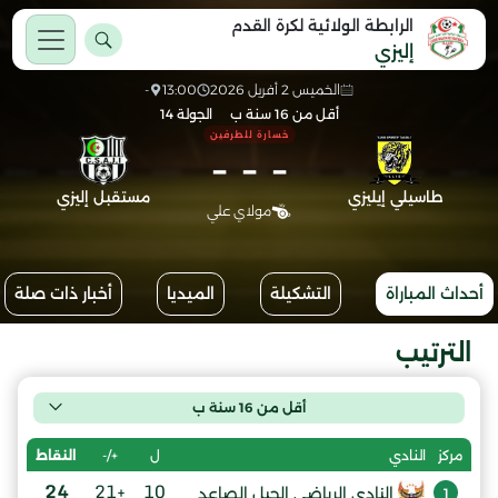
الرابطة الولائية لكرة القدم
إليزي
الخميس 2 أفريل 2026
13:00
-
أقل من 16 سنة ب
الجولة 14
خسارة للطرفين
-
-
-
طاسيلي إيليزي
مستقبل إليزي
مولاي علي
أحداث المباراة
التشكيلة
الميديا
أخبار ذات صلة
الترتيب
أقل من 16 سنة ب
ل
+/-
النقاط
مركز
النادي
24
+21
10
النادي الرياضي الجيل الصاعد
1