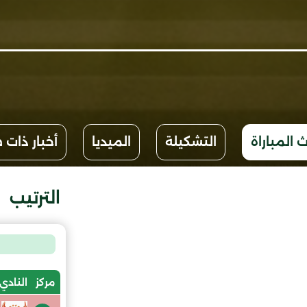
 المباراة
التشكيلة
الميديا
أخبار ذات 
الترتيب
مركز
النادي