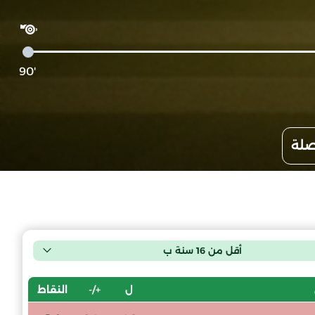
'90
صلة
أقل من 16 سنة ب
ل
+/-
النقاط