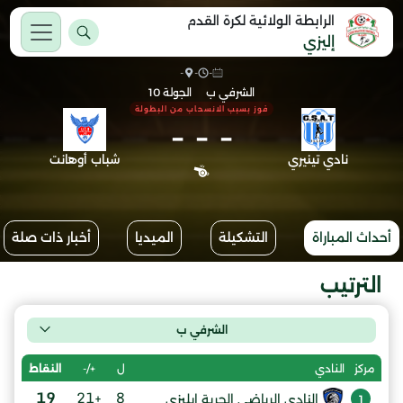
الرابطة الولائية لكرة القدم
إليزي
-
-
-
الشرفي ب
الجولة 10
فوز بسبب الانسحاب من البطولة
-
-
-
نادي تينيري
شباب أوهانت
أحداث المباراة
التشكيلة
الميديا
أخبار ذات صلة
الترتيب
الشرفي ب
ل
+/-
النقاط
مركز
النادي
19
+21
8
النادي الرياضي الحرية إيليزي
1