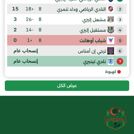
15
+18
8
النادي الرياضي وداد تنمري
2
3
-26
8
مشعل إليزي
3
2
-14
8
مستقبل إليزي
4
0
+1
8
شباب أوهانت
5
إنسحاب عام
ترجي إن أمناس
6
إنسحاب عام
نادي تينيري
7
الهبوط
عرض الكل