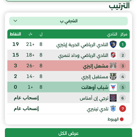
الترتيب
الشرفي ب
ل
+/-
النقاط
مركز
النادي
19
+21
8
النادي الرياضي الحرية إيليزي
1
15
+18
8
النادي الرياضي وداد تنمري
2
3
-26
8
مشعل إليزي
3
2
-14
8
مستقبل إليزي
4
0
+1
8
شباب أوهانت
5
إنسحاب عام
ترجي إن أمناس
6
إنسحاب عام
نادي تينيري
7
الهبوط
عرض الكل