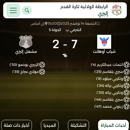
الرابطة الولائية لكرة القدم
إليزي
الجمعة 14 نوفمبر 2025
15:00
إن أمناس
الشرفي ب
الجولة 5
2
-
7
شباب أوهانت
مشعل إليزي
انتمات عبدالكريم (4')
الزبيري بوحمو (30')
سبري بلقاسم (25')
مولاي سراج (35')
ونكربي ميلود (8')
ونكربي بركه (24')
ونكربي بركه (30')
سبري بلقاسم (44')
زيتوني محمد (47')
أحداث المباراة
التشكيلة
الميديا
أخبار ذات صلة