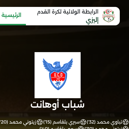
الرابطة الولائية لكرة القدم
الرئيسية
إليزي
شباب أوهانت
تباوي محمد (32')
سبري بلقاسم (15')
زيتوني محمد (20')
زيتوني محمد (30')
سبري بلقاسم (40')