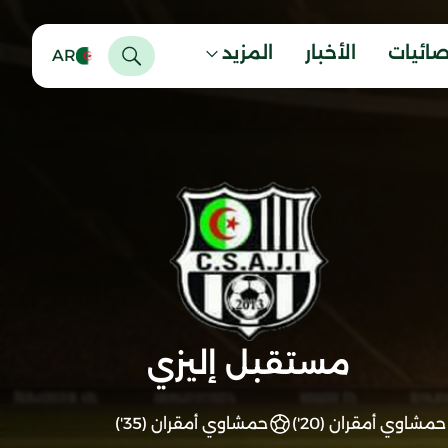
صائيات
الأخبار
المزيد
AR
مستقبل إليزي
حمشاوي أمقران (20')
حمشاوي أمقران (35')