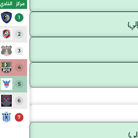
مركز
النادي
1
لي)
2
3
4
5
6
7
ي)