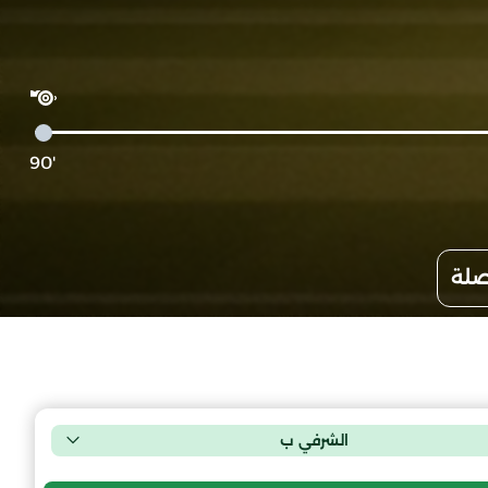
'90
صلة
الشرفي ب