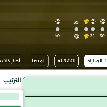
'35
'40
'32
'30
 المباراة
التشكيلة
الميديا
أخبار ذات 
الترتيب