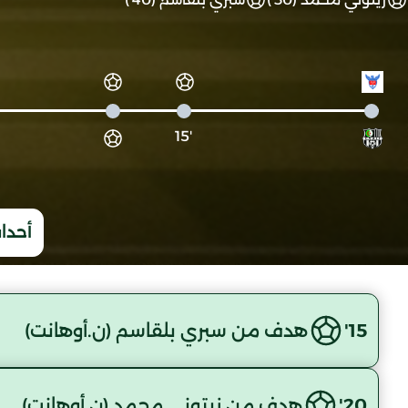
'15
أحداث
15'
هدف من سبري بلقاسم (ن.أوهانت)
20'
هدف من زيتوني محمد (ن.أوهانت)