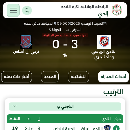
الرابطة الولائية لكرة القدم
إليزي
السبت 1 نوفمبر 2025
09:00
المجاهد دباش لخضر
الشرفي ب
الجولة 3
فوز بسبب الانسحاب من البطولة
0
-
3
النادي الرياضي
ترجي إن أمناس
وداد تنمري
أحداث المباراة
التشكيلة
الميديا
أخبار ذات صلة
الترتيب
الشرفي ب
ل
+/-
النقاط
مركز
النادي
19
+21
8
النادي الرياضي الحرية إيليزي
1