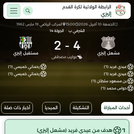
الرابطة الولائية لكرة القدم
إليزي
الجمعة 10 أفريل 2026
15:00
المركب الرياضي 19 مارس 1962
الشرفي ب
الجولة 14
2
-
4
مشعل إليزي
مستقبل إليزي
عواريب مصطفى
عيدي فريد (1')
رحماني خميسي (1')
عيدي فريد (1')
رحماني خميسي (1')
بن مسعود سلطان (1')
حواس محمد (1')
أحداث المباراة
التشكيلة
الميديا
أخبار ذات صلة
1'
هدف من عيدي فريد (مشعل إليزي)