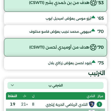
53'
هدف من بن خمدي بشير (CSWTI)
65'
أبزو موسى يعوّض اميديل ايوب
70'
ميهوبي محمد نجيب يعوّض قاسو مخلوف
70'
هدف من أوميدي لحسن (CSWTI)
75'
بايود لحسن يعوّض زركاي بلال
الترتيب
الشرفي ب
ل
+/-
النقاط
مركز
النادي
19
+21
8
النادي الرياضي الحرية إيليزي
1