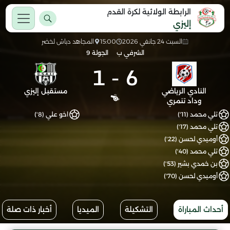
الرابطة الولائية لكرة القدم
إليزي
السبت 24 جانفي 2026
15:00
المجاهد دباش لخضر
الشرفي ب
الجولة 9
1
-
6
النادي الرياضي
مستقبل إليزي
وداد تنمري
تلي محمد (11')
اخو علي (8')
تلي محمد (17')
أوميدي لحسن (22')
تلي محمد (40')
بن خمدي بشير (53')
أوميدي لحسن (70')
أحداث المباراة
التشكيلة
الميديا
أخبار ذات صلة