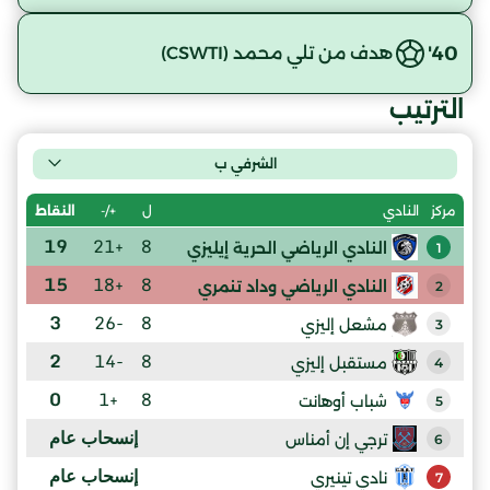
40'
هدف من تلي محمد (CSWTI)
الترتيب
الشرفي ب
ل
+/-
النقاط
مركز
النادي
19
+21
8
النادي الرياضي الحرية إيليزي
1
15
+18
8
النادي الرياضي وداد تنمري
2
3
-26
8
مشعل إليزي
3
2
-14
8
مستقبل إليزي
4
0
+1
8
شباب أوهانت
5
إنسحاب عام
ترجي إن أمناس
6
إنسحاب عام
نادي تينيري
7