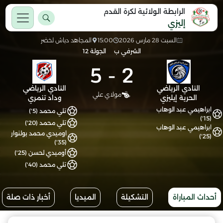
الرابطة الولائية لكرة القدم
إليزي
السبت 28 مارس 2026
15:00
المجاهد دباش لخضر
الشرفي ب
الجولة 12
5
-
2
النادي الرياضي
النادي الرياضي
مولاي علي
الحرية إيليزي
وداد تنمري
ابراهيمي عبد الوهاب
تلي محمد (5')
(15')
تلي محمد (20')
ابراهيمي عبد الوهاب
اوميدي محمد بولنوار
(25')
(35')
أوميدي لحسن (25')
تلي محمد (40')
أحداث المباراة
التشكيلة
الميديا
أخبار ذات صلة