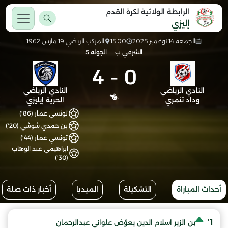
الرابطة الولائية لكرة القدم
إليزي
الجمعة 14 نوفمبر 2025
15:00
المركب الرياضي 19 مارس 1962
الشرفي ب
الجولة 5
4
-
0
النادي الرياضي
النادي الرياضي
وداد تنمري
الحرية إيليزي
تونسي عمار (86')
بن حمدي شوشي (20')
تونسي عمار (44')
ابراهيمي عبد الوهاب
(30')
أحداث المباراة
التشكيلة
الميديا
أخبار ذات صلة
1'
بن الزير اسلام الدين يعوّض علواني عبدالرحمان