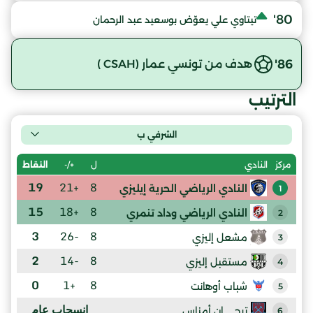
80'
تيتاوي علي يعوّض بوسعيد عبد الرحمان
86'
هدف من تونسي عمار (CSAH )
الترتيب
الشرفي ب
ل
+/-
النقاط
مركز
النادي
19
+21
8
النادي الرياضي الحرية إيليزي
1
15
+18
8
النادي الرياضي وداد تنمري
2
3
-26
8
مشعل إليزي
3
2
-14
8
مستقبل إليزي
4
0
+1
8
شباب أوهانت
5
إنسحاب عام
ترجي إن أمناس
6