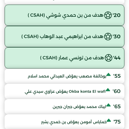
20'
هدف من بن حمدي شوشي (CSAH )
30'
هدف من ابراهيمي عبد الوهاب (CSAH )
44'
هدف من تونسي عمار (CSAH )
55'
بوخالفة مصعب يعوّض العيداني محمد اسلام
60'
Okba konta El wafi يعوّض عزاوي سيدي علي
65'
ايباك محمد يعوّض جبران جبرين
75'
خماياس أمومن يعوّض بن خمدي بشير