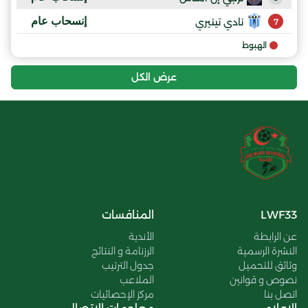
إنسحاب عام
نادي تينيري
7
الهبوط
عرض الكل
LWF33
المنافسات
عن الرابطة
الأندية
النشرة الرسمية
الرزنامة و النتائج
وثائق للتحميل
جدول الترتيب
نصوص و قوانين
الملاعب
اتصل بنا
مركز الإحصائيات