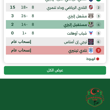
15
+18
8
النادي الرياضي وداد تنمري
2
3
-26
8
مشعل إليزي
3
2
-14
8
مستقبل إليزي
4
0
+1
8
شباب أوهانت
5
إنسحاب عام
ترجي إن أمناس
6
إنسحاب عام
نادي تينيري
7
الهبوط
عرض الكل