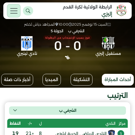
الرابطة الولائية لكرة القدم
إليزي
السبت 15 نوفمبر 2025
10:00
المجاهد دباش لخضر
الشرفي ب
الجولة 5
0
-
0
فوز بسبب الإنسحاب من البطولة
مستقبل إليزي
نادي تينيري
أحداث المباراة
التشكيلة
الميديا
أخبار ذات صلة
الترتيب
الشرفي ب
ل
+/-
النقاط
مركز
النادي
19
+21
8
النادي الرياضي الحرية إيليزي
1